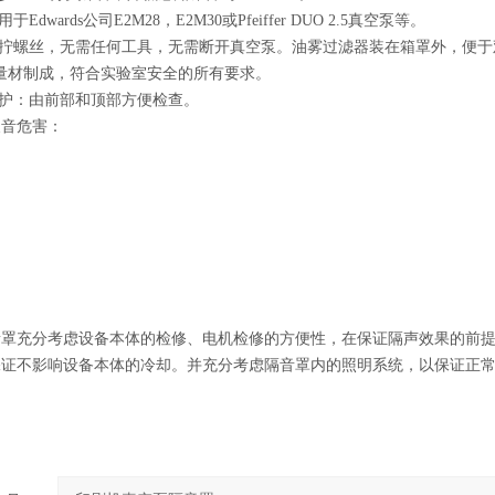
Edwards公司E2M28，E2M30或Pfeiffer DUO 2.5真空泵等。
手拧螺丝，无需任何工具，无需断开真空泵。油雾过滤器装在箱罩外，便
质量材制成，符合实验室安全的所有要求。
维护：由前部和顶部方便检查。
噪音危害：
音罩充分考虑设备本体的检修、电机检修的方便性，在保证隔声效果的前
保证不影响设备本体的冷却。并充分考虑隔音罩内的照明系统，以保证正