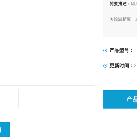
简要描述：
印
★控温精度：±
★降噪功效：降低
★降噪效果明
产品型号：
★超温高音报
更新时间：
2
★智能控温
★智能发送报
产
★安装简便 
★LCD液晶
绍