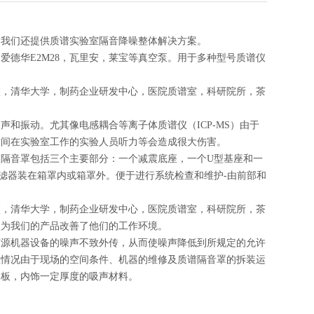
视
，我们还提供质谱实验室隔音降噪整体解决方案。
音材料
爱德华E2M28，瓦里安，莱宝等真空泵。用于多种型号质谱仪
震器
校，清华大学，制药企业研发中心，医院质谱室，科研院所，茶
机械泵设备
和振动。尤其像电感耦合等离子体质谱仪（ICP-MS）由于
时间在实验室工作的实验人员听力等会造成很大伤害。
泵隔音罩质保1年。
隔音罩包括三个主要部分：一个减震底座，一个U型基座和一
滤器装在箱罩内或箱罩外。便于进行系统检查和维护-由前部和
校，清华大学，制药企业研发中心，医院质谱室，科研院所，茶
认为我们的产品改善了他们的工作环境。
声源机器设备的噪声不致外传，从而使噪声降低到所规定的允许
数情况由于现场的空间条件、机器的维修及质谱隔音罩的拆装运
属板，内饰一定厚度的吸声材料。