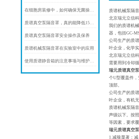
在细胞房装修中，如何确保无菌操作环境的建立？
质谱机械泵隔
北京瑞元立信科
质谱真空泵隔音罩，真的能降低15分贝吗？
我们的质谱机械
器，包括GC-MS
质谱真空泵隔音罩安全操作及保养
公司生产的质
叶企业，化学
质谱机械泵隔音罩在实验室中的应用
北京瑞元立信科
使用质谱静音箱的注意事项与维护指南
需要用到冷却
瑞元质谱真空
个U型覆盖件
顶部。
公司生产的质
叶企业，有机
质谱机械泵隔
声级以下。按
等因素，要求
瑞元质谱真空
1.减噪显著：减