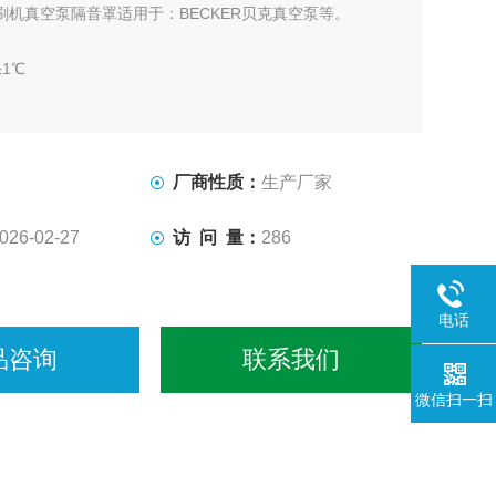
刷机真空泵隔音罩适用于：BECKER贝克真空泵等。
1℃
15-20dB
显
厂商性质：
生产厂家
警
026-02-27
访 问 量：
286
电话
警短信
品咨询
联系我们
微信扫一扫
免维护
屏实时显示温度