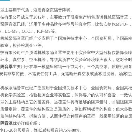
★电脑实时监
音罩主要用于气质，液质真空泵隔音降噪。
技有限公司成立于2012年，主要致力于研发生产销售质谱机械泵隔音罩
★专用高效隔
泵隔音罩已经广泛用于多种品牌多种型号的真空泵，比如安捷伦MS40+，
，LC-MS，QTOF，ICP-MS等。
★专用高效减
谱机械泵隔音罩已经广泛应用于全国海关技术中心，全国食药局，全国高
实验室，检验检测企业等。
★兼容各厂家
技有限公司生产质谱机械泵隔音罩主要用于实验室中大型分析仪器降低噪声
循环水、真空泵、空压机等，导致其所在的实验室环境噪声很大，这对长
此印刷机真空
泵隔音罩
主要用于在单一模型里容纳一个或两个，三个真空泵。质谱机械泵
，安装非常简便，不需要任何工具，无需断开真空泵或油雾过滤器。油雾过
谱机械泵隔音罩已经广泛应用于全国海关技术中心，全国食药局，全国高
无机化学实验室，检验检测企业等实验室，深得客户的认可和喜爱，一致
音罩的主要结构是它的覆盖件。当覆盖件具有足够的隔声量时，才能阻隔
照质量定律，覆盖件的结构应当是重质的，例如厚钢板等的构造；但大多
覆盖件结构轻巧、拆装方便，从而使得这种隔声的罩壁一般采用较薄的金
泵隔音罩
优势详细介绍：
少15-20分贝噪音，降低感知噪音约75%-80%。