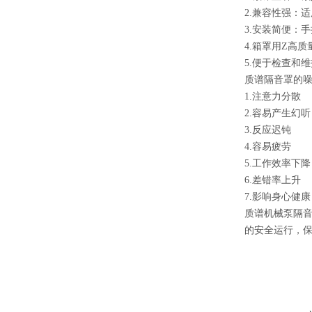
2.兼容性强：适用于
3.安装简便：
4.箱罩用Z高
5.便于检查和
质谱隔音罩的
1.注意力分散
2.容易产生幻听
3.反应迟钝
4.容易疲劳
5.工作效率下降
6.差错率上升
7.影响身心健康
质谱机械泵隔
的安全运行，